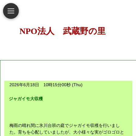
NPO法人 武蔵野の里
就労継続支援B型事業
所・・・・くるめパソコン作業所 ぶどうの郷
就労移行支援事業
所・・・・・・くるめパソコン作業所
2026年6月 - ブログ
相談支援センター武蔵野
の里
2026年6月18日 10時15分00秒 (Thu)
グループホームむさし野
就労定着支援センターつ
ジャガイモ大収穫
ぐみ
障害がある人もない人も共に生き
梅雨の晴れ間に氷川台班の庭でジャガイモ収穫を行いまし
られる地域社会の実現を願っています
た。育ちを心配していましたが、大小様々な実がゴロゴロと