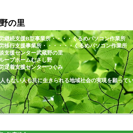
野の里
労継続支援B型事業所・・・・くるめパソコン作業所
・・・・・・くるめパソコン作業所
ー武蔵野の里
ムむさし野
ンターつぐみ
共に生きられる地域社会の実現を願ってい