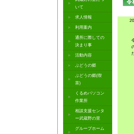
令
いて
求人情報
2
利用案内
通所に際しての
決まり事
活動内容
ぶどうの郷
ぶどうの郷(喫
茶)
くるめパソコン
作業所
相談支援センタ
ー武蔵野の里
グループホーム