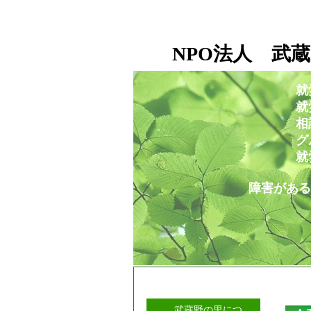
NPO法人 武蔵
就
就労移行支援事業所
相談支援センタ
グループホー
就労定着支援セ
障害がある人もない人も
武蔵野の里につ