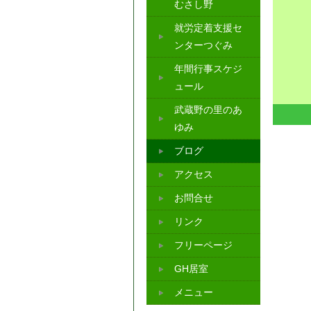
むさし野
就労定着支援セ
ンターつぐみ
年間行事スケジ
ュール
武蔵野の里のあ
ゆみ
ブログ
アクセス
お問合せ
リンク
フリーページ
GH居室
メニュー