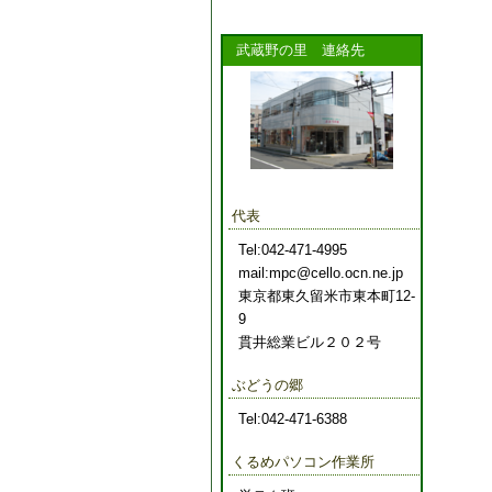
武蔵野の里 連絡先
代表
Tel:042-471-4995
mail:mpc@cello.ocn.ne.jp
東京都東久留米市東本町12-
9
貫井総業ビル２０２号
ぶどうの郷
Tel:042-471-6388
くるめパソコン作業所