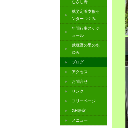
むさし野
就労定着支援セ
ンターつぐみ
年間行事スケジ
ュール
武蔵野の里のあ
ゆみ
ブログ
アクセス
お問合せ
リンク
フリーページ
GH居室
メニュー