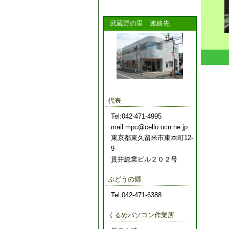
武蔵野の里 連絡先
代表
Tel:042-471-4995
mail:mpc@cello.ocn.ne.jp
東京都東久留米市東本町12-
9
貫井総業ビル２０２号
ぶどうの郷
Tel:042-471-6388
くるめパソコン作業所