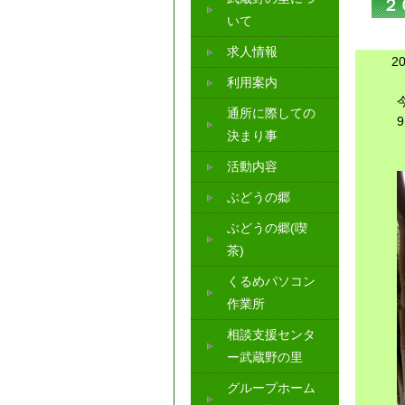
２
いて
求人情報
2
利用案内
通所に際しての
決まり事
活動内容
ぶどうの郷
ぶどうの郷(喫
茶)
くるめパソコン
作業所
相談支援センタ
ー武蔵野の里
グループホーム