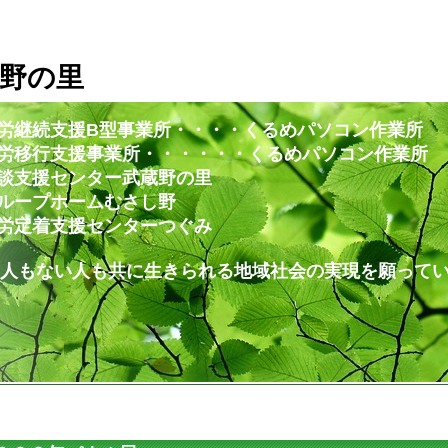
野の里
労継続支援B型事業所・・・・くるめパソコン作業所
・・・・・・くるめパソコン作業所
ー武蔵野の里
ムむさし野
ンターつぐみ
共に生きられる地域社会の実現を願ってい