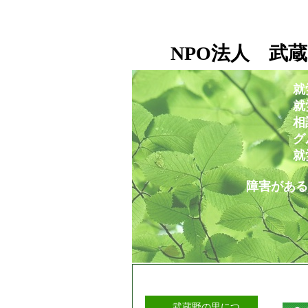
NPO法人 武蔵
就
就労移行支援事業所
相談支援センタ
グループホー
就労定着支援セ
障害がある人もない人も
武蔵野の里につ