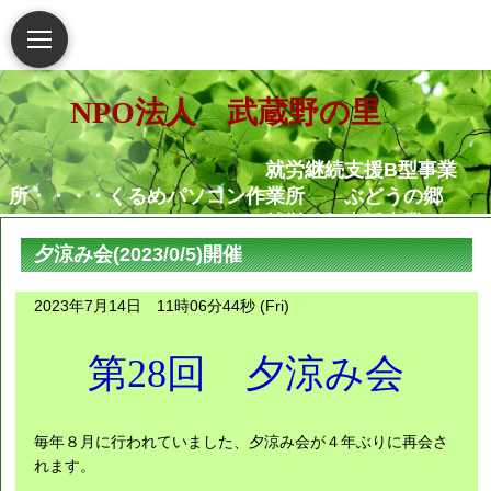
NPO法人 武蔵野の里
就労継続支援B型事業
所・・・・くるめパソコン作業所 ぶどうの郷
就労移行支援事業
所・・・・・・くるめパソコン作業所
夕涼み会(2023/0/5)開催
相談支援センター武蔵野
の里
2023年7月14日 11時06分44秒 (Fri)
グループホームむさし野
就労定着支援センターつ
第28回 夕涼み会
ぐみ
障害がある人もない人も共に生き
毎年８月に行われていました、夕涼み会が４年ぶりに再会さ
られる地域社会の実現を願っています
れます。