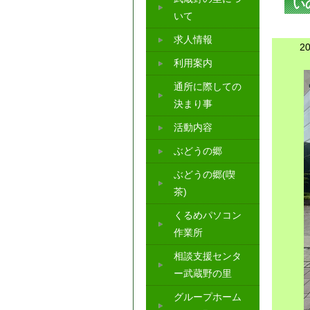
い
いて
求人情報
2
利用案内
通所に際しての
決まり事
活動内容
ぶどうの郷
ぶどうの郷(喫
茶)
くるめパソコン
作業所
相談支援センタ
ー武蔵野の里
グループホーム