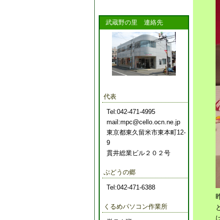
武蔵野の里 連絡先
代表
Tel:042-471-4995
mail:mpc@cello.ocn.ne.jp
東京都東久留米市東本町12-
9
貫井総業ビル２０２号
ぶどうの郷
Tel:042-471-6388
くるめパソコン作業所