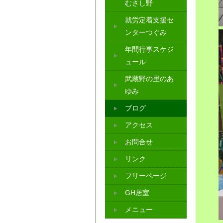
むさし野
就労定着支援セ
ンターつぐみ
年間行事スケジ
ュール
武蔵野の里のあ
ゆみ
ブログ
アクセス
お問合せ
リンク
フリーページ
GH居室
メニュー