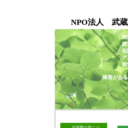
NPO法人 武蔵
就
就労移行支援事業所
相談支援センタ
グループホー
就労定着支援セ
障害がある人もない人も
武蔵野の里につ