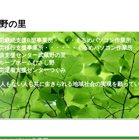
野の里
労継続支援B型事業所・・・・くるめパソコン作業所
・・・・・・くるめパソコン作業所
ー武蔵野の里
ムむさし野
ンターつぐみ
共に生きられる地域社会の実現を願ってい