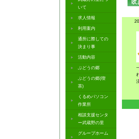
吹
いて
求人情報
2
利用案内
通所に際しての
決まり事
活動内容
ぶどうの郷
ぶどうの郷(喫
茶)
くるめパソコン
作業所
相談支援センタ
ー武蔵野の里
グループホーム