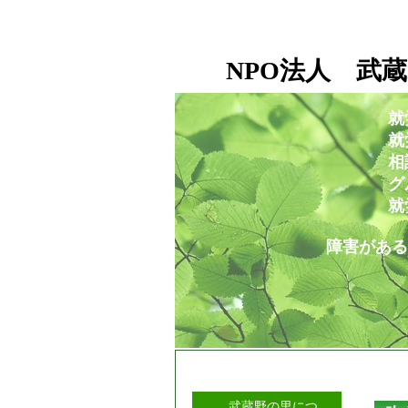
NPO法人 武蔵
就
就労移行支援事業所
相談支援センタ
グループホー
就労定着支援セ
障害がある人もない人も
武蔵野の里につ