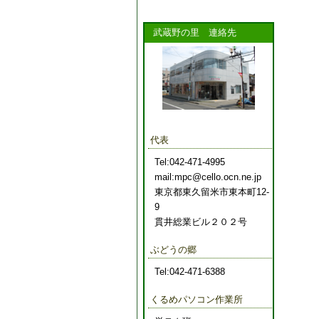
武蔵野の里 連絡先
代表
Tel:042-471-4995
mail:mpc@cello.ocn.ne.jp
東京都東久留米市東本町12-
9
貫井総業ビル２０２号
ぶどうの郷
Tel:042-471-6388
くるめパソコン作業所