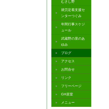
むさし野
就労定着支援セ
ンターつぐみ
年間行事スケジ
ュール
武蔵野の里のあ
ゆみ
ブログ
アクセス
お問合せ
リンク
フリーページ
GH居室
メニュー