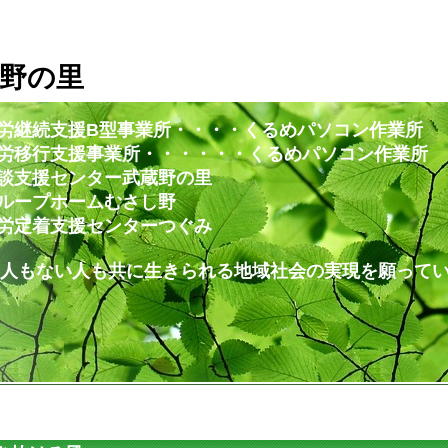
野の里
労継続支援B型事業所・・・・くるめパソコン作業所
・・・・・・くるめパソコン作業所
ー武蔵野の里
ムむさし野
ンターつぐみ
共に生きられる地域社会の実現を願ってい