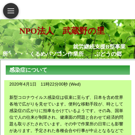
NPO法人 武蔵野の里
就労継続支援B型事業
所・・・・くるめパソコン作業所 ぶどうの郷
就労移行支援事業
所・・・・・・くるめパソコン作業所
感染症について
相談支援センター武蔵野
の里
2020年4月1日 11時22分00秒 (Wed)
グループホームむさし野
就労定着支援センターつ
新型コロナウイルス感染症は収束に至らず、日本を含め世界
ぐみ
各地で広がりを見せています。便利な移動手段が、時として
感染症の広がりに拍車をかけているようです。その為、国単
位で人の往来が制限され、健康面の問題と合わせて経済的問
障害がある人もない人も共に生き
題も取りざたされています。その中で作業所の日常にも影響
られる地域社会の実現を願っています
があります。予定された各種会合や行事が中止となるなどで