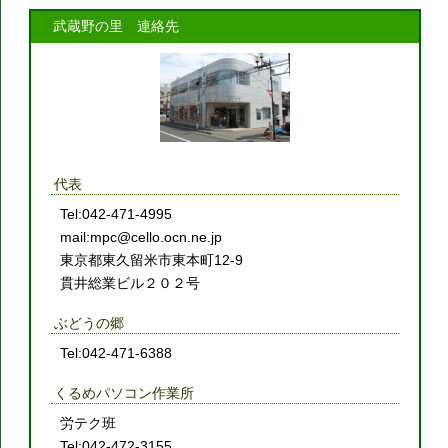
武蔵野の里 連絡先
代表
Tel:042-471-4995
mail:mpc@cello.ocn.ne.jp
東京都東久留米市東本町12-9
貫井総業ビル２０２号
ぶどうの郷
Tel:042-471-6388
くるめパソコン作業所
労テク班
Tel:042-472-3155