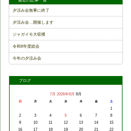
最近の記事一覧
夕涼み会無事に終了
夕涼み会…開催します
ジャガイモ大収穫
令和8年度総会
今年の夕涼み会
ブログ
7月
2026年8月
9月
日
月
火
水
木
金
土
1
2
3
4
5
6
7
8
9
10
11
12
13
14
15
16
17
18
19
20
21
22