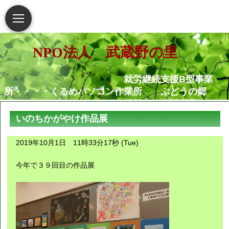
NPO法人 武蔵野の里
就労継続支援B型事業
所・・・・くるめパソコン作業所 ぶどうの郷
就労移行支援事業
所・・・・・・くるめパソコン作業所
いのちかがやけ作品展
相談支援センター武蔵野
の里
2019年10月1日 11時33分17秒 (Tue)
グループホームむさし野
就労定着支援センターつ
今年で３９回目の作品展
ぐみ
障害がある人もない人も共に生き
られる地域社会の実現を願っています