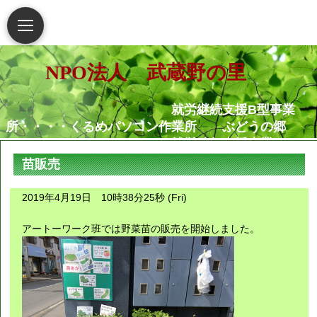
NPO法人 武蔵野の里
就労継続支援B型事業
所・・・・くるめパソコン作業所 ぶどうの郷
就労移行支援事業
所・・・・・・くるめパソコン作業所
苗販売
相談支援センター武蔵野
の里
2019年4月19日 10時38分25秒 (Fri)
グループホームむさし野
就労定着支援センターつ
アートーワーク班では野菜苗の販売を開始しました。
ぐみ
障害がある人もない人も共に生き
られる地域社会の実現を願っています