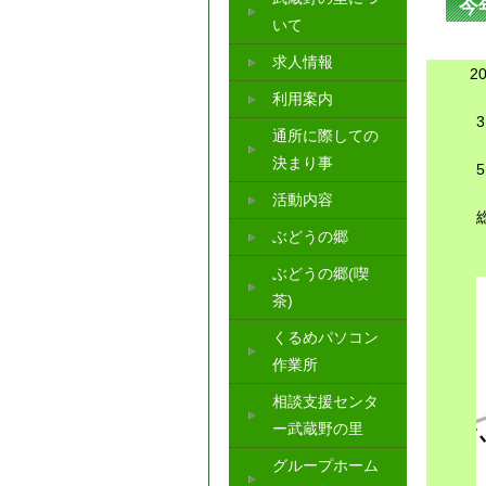
今
いて
求人情報
2
利用案内
通所に際しての
決まり事
活動内容
ぶどうの郷
ぶどうの郷(喫
茶)
くるめパソコン
作業所
相談支援センタ
ー武蔵野の里
グループホーム