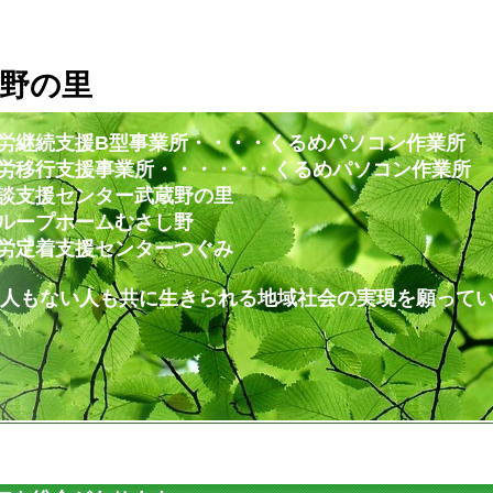
野の里
労継続支援B型事業所・・・・くるめパソコン作業所
・・・・・・くるめパソコン作業所
ー武蔵野の里
ムむさし野
ンターつぐみ
共に生きられる地域社会の実現を願ってい