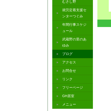
むさし野
就労定着支援セ
ンターつぐみ
年間行事スケジ
ュール
武蔵野の里のあ
ゆみ
ブログ
アクセス
お問合せ
リンク
フリーページ
GH居室
メニュー