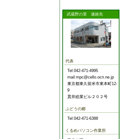
武蔵野の里 連絡先
代表
Tel:042-471-4995
mail:mpc@cello.ocn.ne.jp
東京都東久留米市東本町12-
9
貫井総業ビル２０２号
ぶどうの郷
Tel:042-471-6388
くるめパソコン作業所