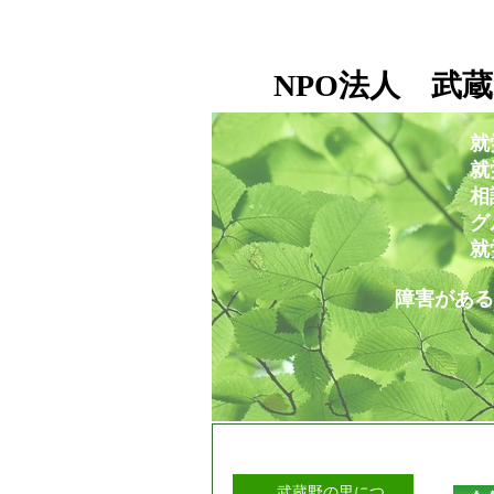
NPO法人 武蔵
就
就労移行支援事業所
相談支援センタ
グループホー
就労定着支援セ
障害がある人もない人も
武蔵野の里につ