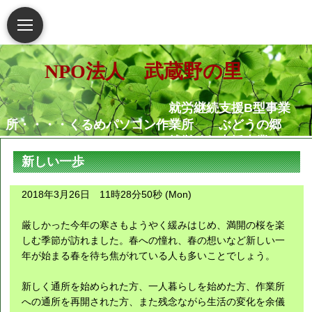
NPO法人 武蔵野の里
就労継続支援B型事業
所・・・・くるめパソコン作業所 ぶどうの郷
就労移行支援事業
所・・・・・・くるめパソコン作業所
新しい一歩
相談支援センター武蔵野
の里
2018年3月26日 11時28分50秒 (Mon)
グループホームむさし野
就労定着支援センターつ
厳しかった今年の寒さもようやく緩みはじめ、満開の桜を楽
ぐみ
しむ季節が訪れました。春への憧れ、春の想いなど新しい一
年が始まる春を待ち焦がれている人も多いことでしょう。
障害がある人もない人も共に生き
新しく通所を始められた方、一人暮らしを始めた方、作業所
られる地域社会の実現を願っています
への通所を再開された方、また残念ながら生活の変化を余儀