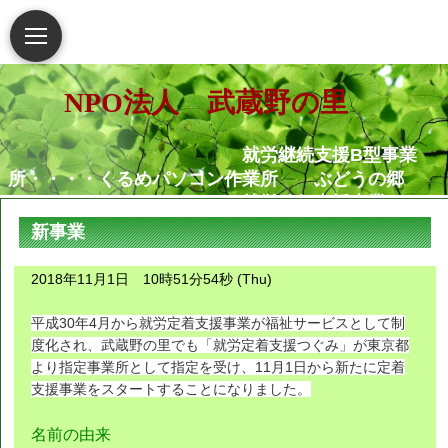
NPO法人 武蔵野の里
就労継続支援B型事業
所・・・・くるめパソコン作業所 ぶどうの郷
就労移行支援事業
所・・・・・・くるめパソコン作業所
新事業
相談支援センター武蔵野
の里
2018年11月1日 10時51分54秒 (Thu)
グループホームむさし野
就労定着支援センターつ
平成30年4月から就労定着支援事業が福祉サービスとして制
ぐみ
度化され、武蔵野の里でも「就労定着支援つぐみ」が東京都
より指定事業所として指定を受け、11月1日から新たに定着
支援事業をスタートすることになりました。
障害がある人もない人も共に生き
られる地域社会の実現を願っています
名前の由来