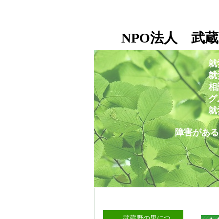
NPO法人 武蔵
就
就労移行支援事業所
相談支援センタ
グループホー
就労定着支援セ
障害がある人もない人も
武蔵野の里につ