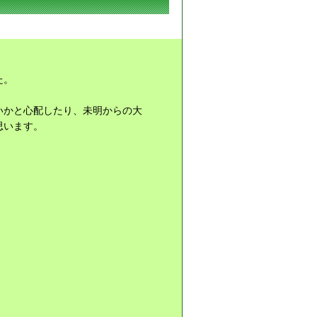
た。
いかと心配したり、未明からの大
思います。