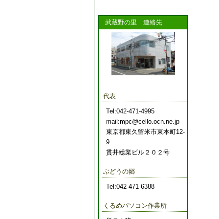
武蔵野の里 連絡先
代表
Tel:042-471-4995
mail:mpc@cello.ocn.ne.jp
東京都東久留米市東本町12-
9
貫井総業ビル２０２号
ぶどうの郷
Tel:042-471-6388
くるめパソコン作業所