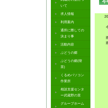
今
いて
求人情報
2
利用案内
通所に際しての
決まり事
活動内容
ぶどうの郷
ぶどうの郷(喫
茶)
くるめパソコン
作業所
相談支援センタ
ー武蔵野の里
グループホーム