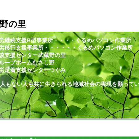
野の里
労継続支援B型事業所・・・・くるめパソコン作業所
・・・・・・くるめパソコン作業所
ー武蔵野の里
ムむさし野
ンターつぐみ
共に生きられる地域社会の実現を願ってい