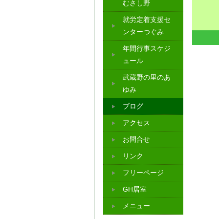
むさし野
就労定着支援セ
ンターつぐみ
年間行事スケジ
ュール
武蔵野の里のあ
ゆみ
ブログ
アクセス
お問合せ
リンク
フリーページ
GH居室
メニュー