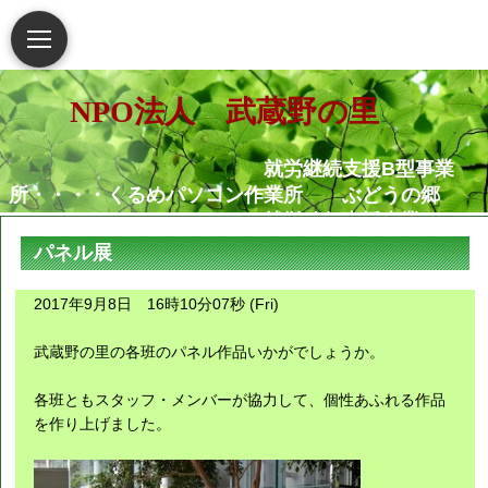
NPO法人 武蔵野の里
就労継続支援B型事業
所・・・・くるめパソコン作業所 ぶどうの郷
就労移行支援事業
所・・・・・・くるめパソコン作業所
パネル展
相談支援センター武蔵野
の里
2017年9月8日 16時10分07秒 (Fri)
グループホームむさし野
就労定着支援センターつ
武蔵野の里の各班のパネル作品いかがでしょうか。
ぐみ
各班ともスタッフ・メンバーが協力して、個性あふれる作品
を作り上げました。
障害がある人もない人も共に生き
られる地域社会の実現を願っています