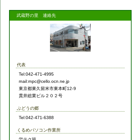
武蔵野の里 連絡先
代表
Tel:042-471-4995
mail:mpc@cello.ocn.ne.jp
東京都東久留米市東本町12-9
貫井総業ビル２０２号
ぶどうの郷
Tel:042-471-6388
くるめパソコン作業所
労テク班