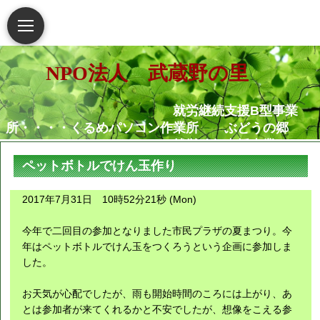
NPO法人 武蔵野の里
就労継続支援B型事業
所・・・・くるめパソコン作業所 ぶどうの郷
就労移行支援事業
所・・・・・・くるめパソコン作業所
ペットボトルでけん玉作り
相談支援センター武蔵野
の里
2017年7月31日 10時52分21秒 (Mon)
グループホームむさし野
就労定着支援センターつ
今年で二回目の参加となりました市民プラザの夏まつり。今
ぐみ
年はペットボトルでけん玉をつくろうという企画に参加しま
した。
障害がある人もない人も共に生き
お天気が心配でしたが、雨も開始時間のころには上がり、あ
られる地域社会の実現を願っています
とは参加者が来てくれるかと不安でしたが、想像をこえる参