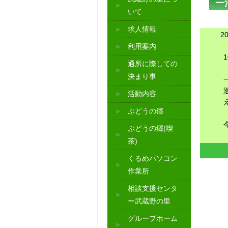
一
いて
求人情報
2
利用案内
通所に際しての
決まり事
活動内容
ぶどうの郷
ぶどうの郷(喫
茶)
くるめパソコン
作業所
相談支援センタ
ー武蔵野の里
グループホーム