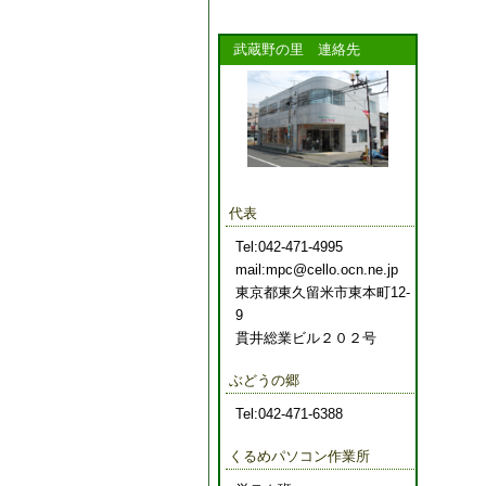
武蔵野の里 連絡先
代表
Tel:042-471-4995
mail:mpc@cello.ocn.ne.jp
東京都東久留米市東本町12-
9
貫井総業ビル２０２号
ぶどうの郷
Tel:042-471-6388
くるめパソコン作業所