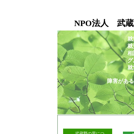
NPO法人 武蔵
就
就労移行支援事業所
相談支援センタ
グループホー
就労定着支援セ
障害がある人もない人も
武蔵野の里につ