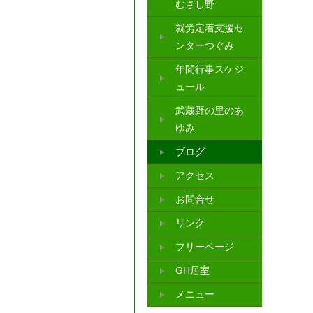
むさし野
就労定着支援セ
ンターつぐみ
年間行事スケジ
ュール
武蔵野の里のあ
ゆみ
ブログ
アクセス
お問合せ
リンク
フリーページ
GH居室
メニュー