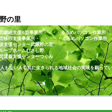
野の里
労継続支援B型事業所・・・・くるめパソコン作業所
・・・・・・くるめパソコン作業所
ー武蔵野の里
ムむさし野
ンターつぐみ
共に生きられる地域社会の実現を願ってい