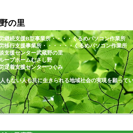
野の里
労継続支援B型事業所・・・・くるめパソコン作業所
・・・・・・くるめパソコン作業所
ー武蔵野の里
ムむさし野
ンターつぐみ
共に生きられる地域社会の実現を願ってい