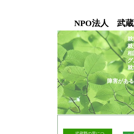
NPO法人 武蔵
就
就労移行支援事業所
相談支援センタ
グループホー
就労定着支援セ
障害がある人もない人も
武蔵野の里につ