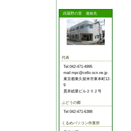
武蔵野の里 連絡先
代表
Tel:042-471-4995
mail:mpc@cello.ocn.ne.jp
東京都東久留米市東本町12-
9
貫井総業ビル２０２号
ぶどうの郷
Tel:042-471-6388
くるめパソコン作業所