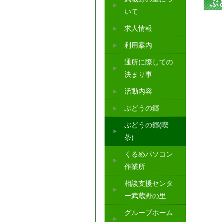
ぶ
いて
求人情報
利用案内
通所に際しての
決まり事
活動内容
ぶどうの郷
ぶどうの郷(喫
茶)
くるめパソコン
作業所
相談支援センタ
ー武蔵野の里
グループホーム