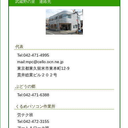
武蔵野の里 連絡先
代表
Tel:042-471-4995
mail:mpc@cello.ocn.ne.jp
東京都東久留米市東本町12-9
貫井総業ビル２０２号
ぶどうの郷
Tel:042-471-6388
くるめパソコン作業所
労テク班
Tel:042-472-3155