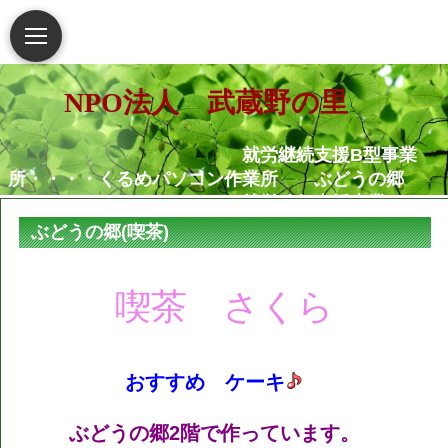
NPO法人 武蔵野の里
就労継続支援B型事業
所・・・・くるめパソコン作業所 ぶどうの郷
就労移行支援事業
所・・・・・・くるめパソコン作業所
ぶどうの郷(喫茶)
相談支援センター武蔵野
の里
喫茶 さくら
グループホームむさし野
就労定着支援センターつ
ぐみ
おすすめ ケーキ
障害がある人もない人も共に生き
られる地域社会の実現を願っています
ぶどうの郷2階で作っています。