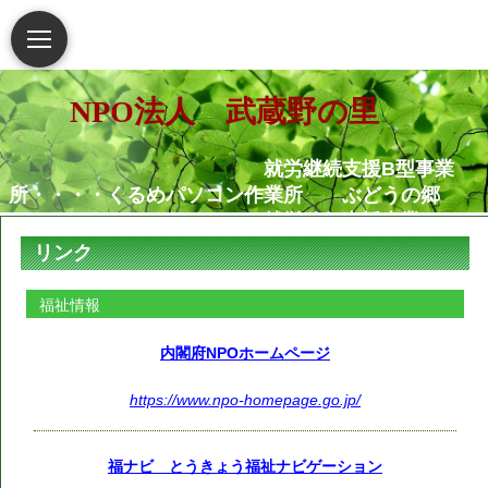
NPO法人 武蔵野の里
就労継続支援B型事業
所・・・・くるめパソコン作業所 ぶどうの郷
就労移行支援事業
所・・・・・・くるめパソコン作業所
リンク
相談支援センター武蔵野
の里
福祉情報
グループホームむさし野
就労定着支援センターつ
内閣府NPOホームページ
ぐみ
https://www.npo-homepage.go.jp/
障害がある人もない人も共に生き
られる地域社会の実現を願っています
福ナビ とうきょう福祉ナビゲーション