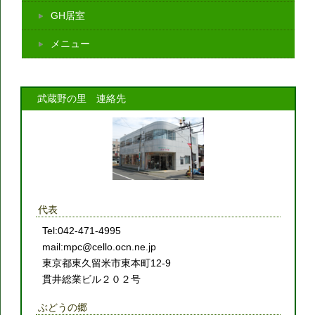
GH居室
メニュー
武蔵野の里 連絡先
代表
Tel:042-471-4995
mail:mpc@cello.ocn.ne.jp
東京都東久留米市東本町12-9
貫井総業ビル２０２号
ぶどうの郷