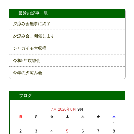
最近の記事一覧
夕涼み会無事に終了
夕涼み会…開催します
ジャガイモ大収穫
令和8年度総会
今年の夕涼み会
ブログ
7月
2026年8月
9月
日
月
火
水
木
金
土
1
2
3
4
5
6
7
8