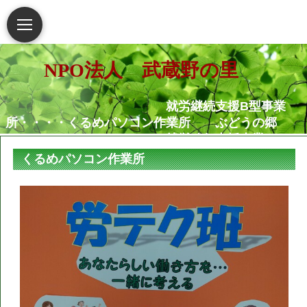
NPO法人 武蔵野の里
就労継続支援B型事業
所・・・・くるめパソコン作業所 ぶどうの郷
就労移行支援事業
所・・・・・・くるめパソコン作業所
くるめパソコン作業所
相談支援センター武蔵野
の里
グループホームむさし野
就労定着支援センターつ
ぐみ
障害がある人もない人も共に生き
られる地域社会の実現を願っています