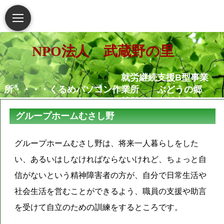
NPO法人 武蔵野の里
就労継続支援B型事業
所・・・・くるめパソコン作業所 ぶどうの郷
就労移行支援事業
所・・・・・・くるめパソコン作業所
グループホームむさし野
相談支援センター武蔵野
の里
グループホームむさし野は、将来一人暮らしをした
グループホームむさし野
い、あるいはしなければならないけれど、ちょっと自
就労定着支援センターつ
ぐみ
信がないという精神障害者の方が、自分で日常生活や
社会生活を営むことができるよう、職員の支援や助言
障害がある人もない人も共に生き
られる地域社会の実現を願っています
を受けて自立のための訓練をするところです。