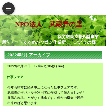
NPO法人 武蔵野の里
就労継続支援B型事業
所・・・・くるめパソコン作業所 ぶどうの郷
就労移行支援事業
所・・・・・・くるめパソコン作業所
2022年2月 アーカイブ
相談支援センター武蔵野
の里
2022年2月22日 12時49分06秒 (Tue)
グループホームむさし野
就労定着支援センターつ
仕事フェア
ぐみ
今年も昨年に続き中止になった仕事フェアです。
障害がある人もない人も共に生き
武蔵野の里パネルを利用者に作成して頂きましたが
展示されることがなく残念です。何かの機会で展示
られる地域社会の実現を願っています
出来ればと思います。