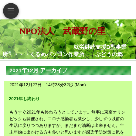
NPO法人 武蔵野の里
就労継続支援B型事業
所・・・・くるめパソコン作業所 ぶどうの郷
就労移行支援事業
所・・・・・・くるめパソコン作業所
2021年12月 アーカイブ
相談支援センター武蔵野
の里
2021年12月27日 14時28分32秒 (Mon)
グループホームむさし野
就労定着支援センターつ
2021年も終わり
ぐみ
もうすぐ2021年も終わろうとしています。無事に東京オリン
障害がある人もない人も共に生き
ピックも開催され、コロナ感染者も減少し、少しずつ以前の
生活に戻りつつありますが、まだまだ油断は出来ません。年
られる地域社会の実現を願っています
末年始に出かける方も多いと思いますが感染予防対策に気を