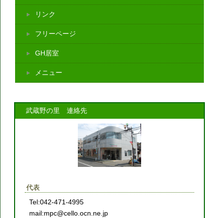
リンク
フリーページ
GH居室
メニュー
武蔵野の里 連絡先
代表
Tel:042-471-4995
mail:mpc@cello.ocn.ne.jp