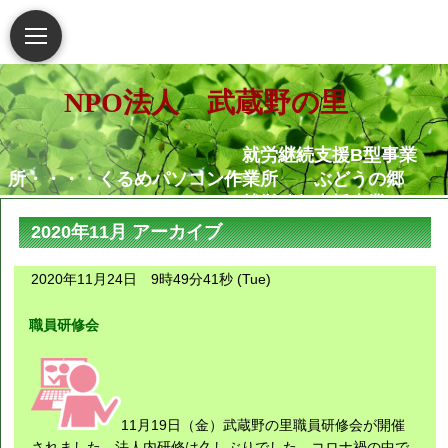
NPO法人 武蔵野の里
就労継続支援B型事業
所・・・・くるめパソコン作業所 ぶどうの郷
就労移行支援事業
所・・・・・・くるめパソコン作業所
2020年11月 アーカイブ
相談支援センター武蔵野
の里
2020年11月24日 9時49分41秒 (Tue)
グループホームむさし野
就労定着支援センターつ
職員研修会
ぐみ
障害がある人もない人も共に生き
られる地域社会の実現を願っています
11月19日（金）武蔵野の里職員研修会が開催
されました。法人内研修は久しぶりでした。コロナ禍の中で