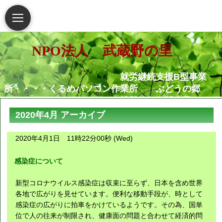
NPO法人 武蔵野の里
就労継続支援B型事業
所・・・・くるめパソコン作業所 ぶどうの郷
就労移行支援事業
所・・・・・・くるめパソコン作業所
2020年4月 アーカイブ
相談支援センター武蔵野
の里
2020年4月1日 11時22分00秒 (Wed)
グループホームむさし野
就労定着支援センターつ
感染症について
ぐみ
新型コロナウイルス感染症は収束に至らず、日本を含め世界
障害がある人もない人も共に生き
各地で広がりを見せています。便利な移動手段が、時として
感染症の広がりに拍車をかけているようです。その為、国単
られる地域社会の実現を願っています
位で人の往来が制限され、健康面の問題と合わせて経済的問