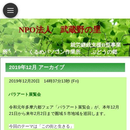
NPO法人 武蔵野の里
就労継続支援B型事業
所・・・・くるめパソコン作業所 ぶどうの郷
就労移行支援事業
所・・・・・・くるめパソコン作業所
2019年12月 アーカイブ
相談支援センター武蔵野
の里
2019年12月20日 14時37分13秒 (Fri)
グループホームむさし野
就労定着支援センターつ
パラアート展覧会
ぐみ
令和元年多摩六都フェア「パラアート展覧会」が、本年12月
障害がある人もない人も共に生き
21日から来年2月2日まで圏域５市地域を巡回します。
られる地域社会の実現を願っています
今回のテーマは「この街と生きる」