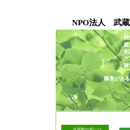
NPO法人 武蔵
就
就労移行支援事業所
相談支援センタ
グループホー
就労定着支援セ
障害がある人もない人も
武蔵野の里につ