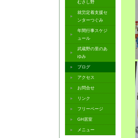
むさし野
就労定着支援セ
ンターつぐみ
年間行事スケジ
ュール
武蔵野の里のあ
ゆみ
ブログ
アクセス
お問合せ
リンク
フリーページ
GH居室
メニュー