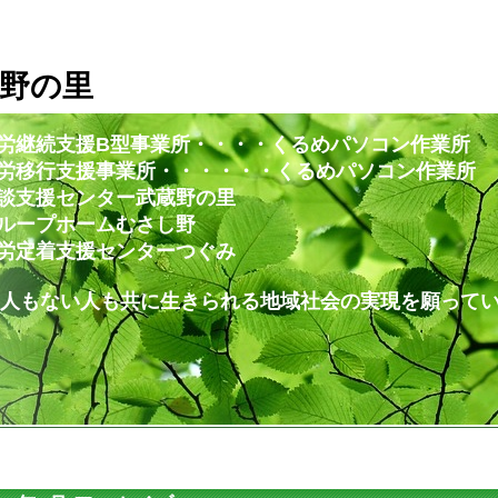
野の里
労継続支援B型事業所・・・・くるめパソコン作業所
・・・・・・くるめパソコン作業所
ー武蔵野の里
ムむさし野
ンターつぐみ
共に生きられる地域社会の実現を願ってい