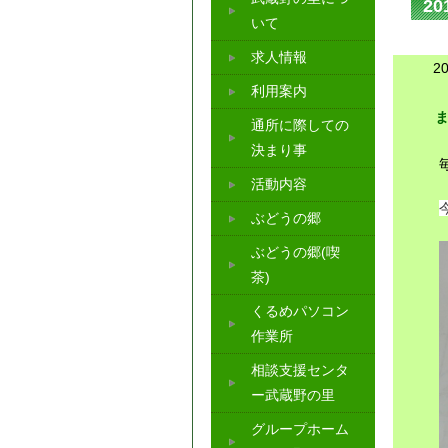
2
いて
求人情報
2
利用案内
通所に際しての
決まり事
活動内容
ぶどうの郷
ぶどうの郷(喫
茶)
くるめパソコン
作業所
相談支援センタ
ー武蔵野の里
グループホーム