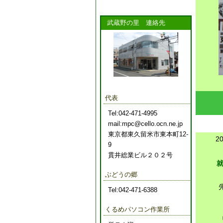
武蔵野の里 連絡先
代表
Tel:042-471-4995
mail:mpc@cello.ocn.ne.jp
東京都東久留米市東本町12-
2
9
貫井総業ビル２０２号
ぶどうの郷
Tel:042-471-6388
くるめパソコン作業所