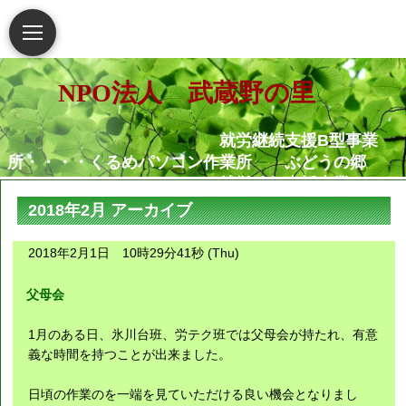
NPO法人 武蔵野の里
就労継続支援B型事業
所・・・・くるめパソコン作業所 ぶどうの郷
就労移行支援事業
所・・・・・・くるめパソコン作業所
2018年2月 アーカイブ
相談支援センター武蔵野
の里
2018年2月1日 10時29分41秒 (Thu)
グループホームむさし野
就労定着支援センターつ
父母会
ぐみ
1月のある日、氷川台班、労テク班では父母会が持たれ、有意
障害がある人もない人も共に生き
義な時間を持つことが出来ました。
られる地域社会の実現を願っています
日頃の作業のを一端を見ていただける良い機会となりまし