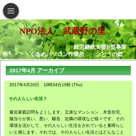
NPO法人 武蔵野の里
就労継続支援B型事業
所・・・・くるめパソコン作業所 ぶどうの郷
就労移行支援事業
所・・・・・・くるめパソコン作業所
2017年4月 アーカイブ
相談支援センター武蔵野
の里
2017年4月20日 10時34分19秒 (Thu)
グループホームむさし野
就労定着支援センターつ
その人らしい生活？
ぐみ
最近家庭訪問をよくします。立派なマンション、木造住宅、
障害がある人もない人も共に生き
陽当りが良い、悪い、騒音、近隣の環境など様々です。その
環境を活かして、その人らしい生活をされていると素晴らし
られる地域社会の実現を願っています
いと感じます。それでは、その人らしい生活とはどんなこと