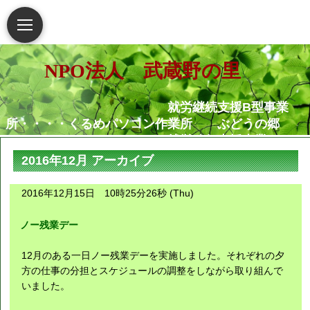
NPO法人 武蔵野の里
就労継続支援B型事業
所・・・・くるめパソコン作業所 ぶどうの郷
就労移行支援事業
所・・・・・・くるめパソコン作業所
2016年12月 アーカイブ
相談支援センター武蔵野
の里
2016年12月15日 10時25分26秒 (Thu)
グループホームむさし野
就労定着支援センターつ
ノー残業デー
ぐみ
12月のある一日ノー残業デーを実施しました。それぞれの夕
障害がある人もない人も共に生き
方の仕事の分担とスケジュールの調整をしながら取り組んで
いました。
られる地域社会の実現を願っています